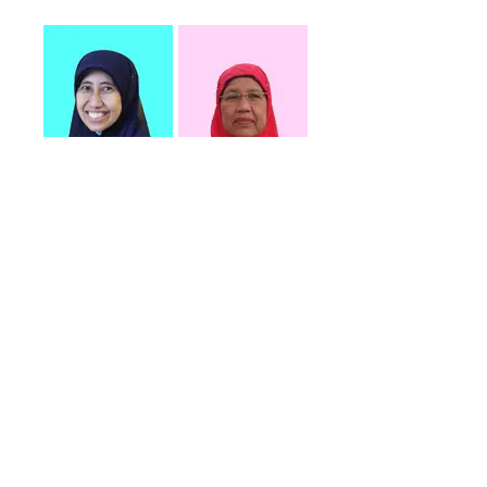
NAZARIAH NASIR
PATIMAH JALUDIN
GURU
GURU
PETER AUGUSTINE