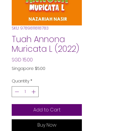
SKU: 9789811818783
Tuah Annona
Muricata L (2022)
Price
SGD 15.00
Singapore $5.00
Quantity
*
Add to Cart
Buy Now