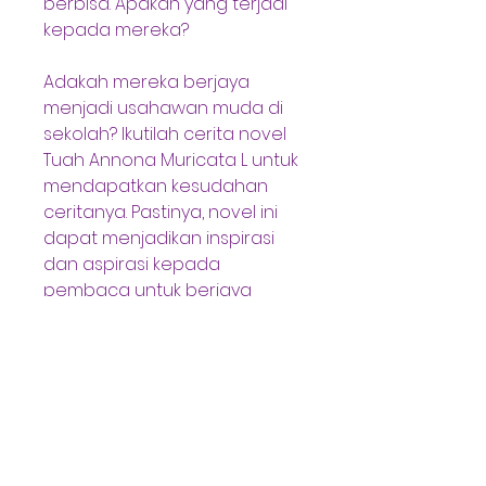
berbisa. Apakah yang terjadi 
kepada mereka?
Adakah mereka berjaya 
menjadi usahawan muda di 
sekolah? Ikutilah cerita novel 
Tuah Annona Muricata L untuk 
mendapatkan kesudahan 
ceritanya. Pastinya, novel ini 
dapat menjadikan inspirasi 
dan aspirasi kepada 
pembaca untuk berjaya 
dengan usaha sendiri.
Novel ini dihasilkan dengan 
menggunakan teknik yang 
mudah difahami golongan 
remaja, ibu bapa 
dan masyarakat umumnya. 